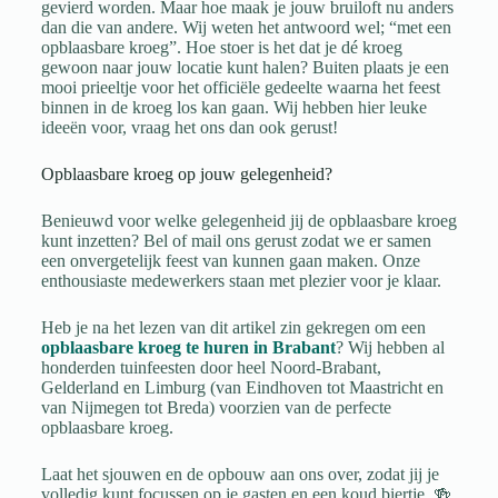
gevierd worden. Maar hoe maak je jouw bruiloft nu anders
dan die van andere. Wij weten het antwoord wel; “met een
opblaasbare kroeg”. Hoe stoer is het dat je dé kroeg
gewoon naar jouw locatie kunt halen? Buiten plaats je een
mooi prieeltje voor het officiële gedeelte waarna het feest
binnen in de kroeg los kan gaan. Wij hebben hier leuke
ideeën voor, vraag het ons dan ook gerust!
Opblaasbare kroeg op jouw gelegenheid?
Benieuwd voor welke gelegenheid jij de opblaasbare kroeg
kunt inzetten? Bel of mail ons gerust zodat we er samen
een onvergetelijk feest van kunnen gaan maken. Onze
enthousiaste medewerkers staan met plezier voor je klaar.
Heb je na het lezen van dit artikel zin gekregen om een
opblaasbare kroeg te huren in Brabant
? Wij hebben al
honderden tuinfeesten door heel Noord-Brabant,
Gelderland en Limburg (van Eindhoven tot Maastricht en
van Nijmegen tot Breda) voorzien van de perfecte
opblaasbare kroeg.
Laat het sjouwen en de opbouw aan ons over, zodat jij je
volledig kunt focussen op je gasten en een koud biertje. 🍻