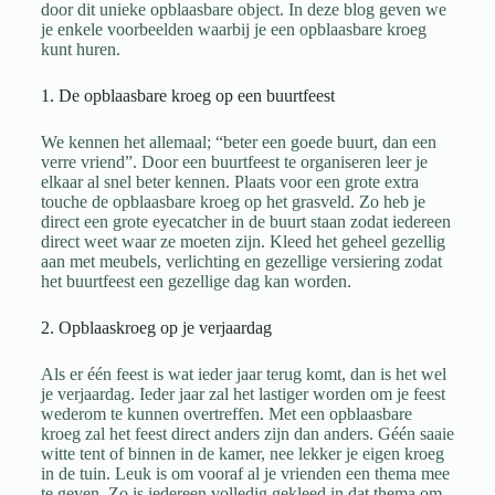
door dit unieke opblaasbare object. In deze blog geven we
je enkele voorbeelden waarbij je een opblaasbare kroeg
kunt huren.
1. De opblaasbare kroeg op een buurtfeest
We kennen het allemaal; “beter een goede buurt, dan een
verre vriend”. Door een buurtfeest te organiseren leer je
elkaar al snel beter kennen. Plaats voor een grote extra
touche de opblaasbare kroeg op het grasveld. Zo heb je
direct een grote eyecatcher in de buurt staan zodat iedereen
direct weet waar ze moeten zijn. Kleed het geheel gezellig
aan met meubels, verlichting en gezellige versiering zodat
het buurtfeest een gezellige dag kan worden.
2. Opblaaskroeg op je verjaardag
Als er één feest is wat ieder jaar terug komt, dan is het wel
je verjaardag. Ieder jaar zal het lastiger worden om je feest
wederom te kunnen overtreffen. Met een opblaasbare
kroeg zal het feest direct anders zijn dan anders. Géén saaie
witte tent of binnen in de kamer, nee lekker je eigen kroeg
in de tuin. Leuk is om vooraf al je vrienden een thema mee
te geven. Zo is iedereen volledig gekleed in dat thema om