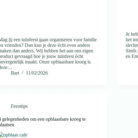
Je heb
Mag jij een tuinfeest gaan organiseren voor familie
het in
en vrienden? Dan kun je deze écht even anders
slecht
maken dan anders. Wij hebben het aan ons eigen
Sinds
product gevraagd hoe je jouw tuinfeest écht
en En
onvergetelijk maakt. Onze opblaasbare kroeg is
deze…
Bart
11/02/2026
Feesttips
4 gelegenheden om een opblaasbare kroeg te
plaatsen